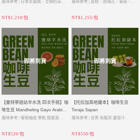
風味參考 | 日本水蜜桃、立頓奶茶、
風味參考 | 荔枝、玫瑰花、葡萄、水
玫瑰花、杏桃、花茶
蜜桃、莓果、柑橘
野生麝香貓咖啡是由野生印尼棕櫚果
NT$1,210/包
NT$1,255/包
產地 | 哥倫比亞 托利馬 塔莉婭莊園
產地 | 哥倫比亞 托利馬 塔莉婭莊園
子狸自然進食消化後的咖啡豆製作而
品種 | 卡度拉/卡度艾
品種 | 卡度拉/卡度艾
成，在生產過程中完全沒有籠飼或強
海拔 | 1600-1750 M
海拔 | 1600-1750 M
迫餵食的狀況發生。咖啡農將果子狸
含水率 | 11.2%
含水率 | 11.2%
的糞便收集後，經由簡單的處理過程
密度 | 867
密度 | 867
即是我們頂級的野生麝香貓咖啡。由
即將到貨
即將到貨
處理法 | 雙重厭氧蜜處理
於沒有太多人為操弄，使得野生麝香
塔利婭二代主人貝斯特.凱爾在哥倫比
貓咖啡的產量極低，這也是其相當昂
塔利婭二代主人貝斯特.凱爾在哥倫比
亞，托利馬省有上千大大小小的農民
貴的原因，但也造就出獨特、豐富且
亞，托利馬省有上千大大小小的農民
跟莊園主在種植咖啡，每個農民都有
優良的風味。我們所有的野生麝香貓
跟莊園主在種植咖啡，每個農民都有
自己的菌種跟酵素實驗室，所以每次
【曼特寧迦幼半水洗 四次手挑】咖
【托拉加高地薩本】咖啡生豆
咖啡都是100%原生的印尼果子狸咖
自己的菌種跟酵素實驗室，所以每次
送給處理廠處理時風味跟香氣都不穩
啡生豆 Mandheling Gayo Arabica
Toraja Sapan
啡，也受到野生麝香貓阿拉比卡咖啡
送給處理廠處理時風味跟香氣都不穩
定，每批製成出貨對出口商都是一大
HG
風味參考 | 葡萄柚皮 果乾 甜度高
風味參考 | 甘蔗 烏龍茶 蘆筍汁
認證的肯定。
定，每批製成出貨對出口商都是一大
挑戰，所以塔利婭莊園的第二代莊園
產地 | 亞齊省
迦幼綠鑽曼特寧被認為是世界上最優
產地 | 蘇拉維西
挑戰，所以塔利婭莊園的第二代莊園
主 貝斯特.凱爾 就分享他的想法，希
NT$520/包
NT$550/包
品種 | Timtim, Bourbon, P88, Ateng
質的咖啡豆之一，他擁有優良的香氣
品種 | S795, Typica