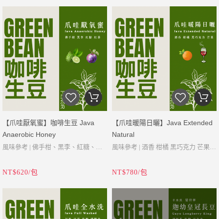
主 貝斯特.凱爾 就分享他的想法，希
望就集結莊園附近的較小的小農，去
Super
卻僅帶有一絲的苦味。迦幼地區的土
海拔 | 1500-1800 Masl
望就集結莊園附近的較小的小農，去
統一收購咖啡櫻桃，再配合塔利婭莊
海拔 | 1400-1600 Masl
壤、地貌和氣候造就其豐富的特性，
酸度 | 中
統一收購咖啡櫻桃，再配合塔利婭莊
園培養的酵素菌種，跟處理廠一起發
酸度 | 低
有榛果巧克力苦甜，口感濃郁稠度
醇度 | 濃郁
園培養的酵素菌種，跟處理廠一起發
酵製成，來讓農名專心照顧跟種植上
醇度 | 濃郁
高，香味快速擴散變化且濃厚，勁道
處理 | 半水洗
酵製成，來讓農名專心照顧跟種植上
面讓凱爾可以專心培育菌種跟風味上
處理 | 半水洗(濕剝法)
充足、酸性低，有厚實的焦糖甘甜味
等級 | G1
面讓凱爾可以專心培育菌種跟風味上
的提煉，好讓風味能一直延續保持。
等級 | HG
回甘之喉韻久久不散，帶有濃厚的醇
密度 | 758.3g/L
的提煉，好讓風味能一直延續保持。
密度 | 751g/L
度以及富層次的咖啡風味，為喜好重
含水率 | 11.3%
含水率 | 10.6%
口味咖啡饕客的最愛。換言之，迦幼
年份 | 2026
年份 | 2026
綠鑽曼特寧帶有世界咖啡的濃郁味道
【爪哇厭氧蜜】咖啡生豆 Java
【爪哇暖陽日曬】Java Extended
並被認為是美食家的咖啡。
Anaerobic Honey
Natural
風味參考 | 佛手柑、黑李、紅糖、紅
風味參考 | 酒香 柑橘 黑巧克力 芒果
茶
這個咖啡農場位於爪哇一座大山的山
產地 | 印尼 爪哇島
NT$620/包
NT$780/包
產地 | 印尼 爪哇
坡上，那裡種有鬆樹林和各種阿拉比
這是一種非常特殊的咖啡，我們使用
品種 | Lini S, Kartika, Sigararutang,
品種 | Lini S, Caturra, Catimor,
卡品種。
的過程稱為厭氧蜜過程。 將新鮮的紅
【烘豆師分享】
Typica
Bourbon, Sigararutang, Typica
咖啡櫻桃在密閉罐中發酵，不存在任
乾香散發著甜蜜的鳳梨、紅毛丹、荔
海拔 | 1500-1700 Masl
海拔 | 1500-1550 Masl
何氧氣的情況下發酵約4天。 將咖啡
枝、佛手柑香氣。啜飲後口中有著香
酸度 | 中至高