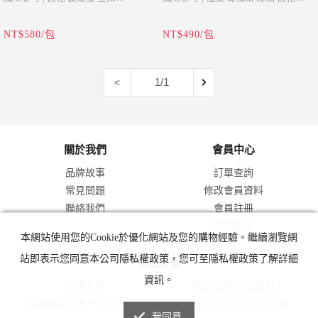
產地 | 亞齊省
產地 | 印尼 亞齊省
NT$580/包
NT$490/包
品種 | Timtim, Bourbon, P88, Ateng
品種 | Red Bourbon
Super
海拔 | 1400-1600 Masl
海拔 | 1400-1600 Masl
酸度 | 中
1/1
<
酸度 | 低
醇度 | 中
醇度 | 濃郁
處理 | 半水洗
處理 | 半水洗(濕剝法)
等級 | Specialty
關於我們
會員中心
等級 | Specialty
密度 | 748.3g/L
品牌故事
訂單查詢
密度 | 753.7g/L
含水率 | 10.7%
常見問題
修改會員資料
含水率 | 10.6%
年份 | 2026
聯絡我們
會員註冊
年份 | 2026
忘記密碼
波旁源自於鐵比卡這個咖啡品種的自
本網站使用您的Cookie於優化網站及您的購物經驗。繼續瀏覽網
咖啡公豆(Peaberry Coffee Beans)，又
然變異種，也是一個歷史悠久的品
站即表示您同意本公司隱私權政策，您可至隱私權政策了解詳細
商品分類
名圓豆，是一種變種的咖啡豆。通常
種，而兩個品種都是隸屬于阿拉比卡
資訊。
咖啡生豆
烘焙咖啡豆/濾掛包
情況下，咖啡果實內部包含兩顆種子
（Arabica）這個品種之下！一般的波
客服時間 : 週一至週五 9:30-17:30，六 9:30-12:00，日公休
(即咖啡豆)，這兩顆種子面對面生
旁咖啡主要是由綠色果實變成成熟的
我同意