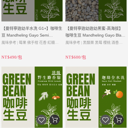
處理 | 全水洗
密度 | 756g/L
異品種，由於外形比較修長，所以命
香氣。
等級 | Specialty (瑕疵率3%以下)
含水率 | 10.6%
名為longberry。
年份 | 2024
年份 | 2026
【曼特寧迦幼半水洗 G1+】咖啡生
【曼特寧迦幼迦幼黑蜜-高海拔】
豆 Mandheling Gayo Semi
咖啡生豆 Mandheling Gayo Black
Washed G1+
Honey - High Mountain
風味參考 | 莓果 佛手柑 花香 紅糖
風味參考 | 黑醋栗 黑莓 櫻桃 酒香
產地 | 亞齊省
產地 | 印尼 亞齊省
這種高海拔的迦幼黑蜜是最複雜且費
NT$490/包
NT$600/包
品種 | Timtim, Bourbon, P88, Ateng
品種 | Timtim, Bourbon, P88, Ateng
力，但最有趣的蜜處理豆。
Super
Super
咖啡櫻桃和處理廠地點皆位於該地區
海拔 | 1400-1600 Masl
海拔 | 1800 Masl
最高的1800masl。 咖啡櫻桃中含有最
酸度 | 低
酸度 | 低至中
多的黏液，非常適合發酵製程。咖啡
醇度 | 濃郁
醇度 | 高
豆處理過程仍保持100％的黏性，因
處理 | 半水洗(濕剝法)
處理 | 黑蜜處理法
此咖啡具有獨特的果味和酒香，尾韻
等級 | G1+
等級 | Specialty (瑕疵率3%以下)
悠長。
密度 | 744.3g/L
密度 | 764g/L
含水率 | 10.7%
含水率 | 10.7%