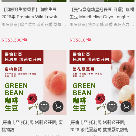
【頂級野生麝香貓】咖啡生豆
【曼特寧迦幼皇冠長豆 日曬】咖啡
2026年 Premium Wild Luwak
生豆 Mandheling Gayo Longberry
King Abyssinia Natural
風味參考 | 綜合莓果 茉莉花香 草莓 奶
風味參考 | 熟果發酵 酒香 黑巧克力 奶
油巧克力韻味
油 松香
NT$3,390/包
NT$610/包
產地 | 亞齊省
產地 | 印尼 亞齊省
品種 | Timtim, Bourbon, P88, Ateng
品種 | Abyssinia King
Super
海拔 | 1400-1700 Masl
海拔 | 1300-1600 Masl
酸度 | 低
酸度 | 低
醇度 | 中
醇度 | 濃郁
處理 | 日曬法
處理 | 麝香貓腸道消化、全水洗
等級 | Specialty
等級 | Specialty (瑕疵率3%以下)
密度 | 720g/L
密度 | 739g/L
含水率 | 9.0%
含水率 | 10.0%
年份 | 2026
[哥倫比亞 托利馬 塔莉婭莊園] 蜜
[哥倫比亞 托利馬 塔莉婭莊園]
年份 | 2026
桃物語
2026 繁花夏荔莓 雙重厭氧熱衝