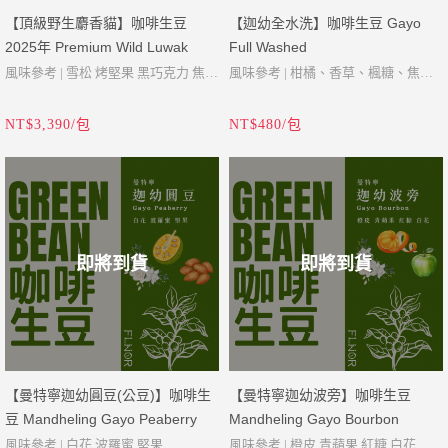
年份 | 2026
年份 | 2026
【頂級野生麝香貓】咖啡生豆
【迦幼全水洗】咖啡生豆 Gayo
2025年 Premium Wild Luwak
Full Washed
風味參考 | 雪松 烤堅果 黑巧克力 焦糖
風味參考 | 柑橘、香草、楓糖、焦糖
產地 | 印尼 蘇門答臘
野生麝香貓咖啡是由野生印尼棕櫚果
產地 | 印尼 亞齊省
NT$3,390/包
NT$480/包
品種 | Timtim, Bourbon, P88, Ateng
子狸自然進食消化後的咖啡豆製作而
品種 | Gayo1, Bourbon, Ateng Super
Super
成，在生產過程中完全沒有籠飼或強
海拔 | 1450-1600 Masl
海拔 | 1300-1600 Masl
迫餵食的狀況發生。咖啡農將果子狸
酸度 | 低
酸度 | 低
的糞便收集後，經由簡單的處理過程
醇度 | 中
醇度 | 中
即是我們頂級的野生麝香貓咖啡。由
處理 | 全水洗
即將到貨
即將到貨
處理 | 麝香貓腸道消化、全水洗
於沒有太多人為操弄，使得野生麝香
等級 | Specialty (瑕疵率3%以下)
等級 | Specialty (瑕疵率3%以下)
貓咖啡的產量極低，這也是其相當昂
年份 | 2024
年份 | 2025
貴的原因，但也造就出獨特、豐富且
來自亞齊省中部絕佳海拔的高山地
優良的風味。我們所有的野生麝香貓
區，在這裡種植最優質的阿拉比卡豆
咖啡都是100%原生的印尼果子狸咖
以及生長的理想環境。
【曼特寧迦幼圓豆(公豆)】咖啡生
【曼特寧迦幼波旁】咖啡生豆
啡，也受到野生麝香貓阿拉比卡咖啡
這款經過全水洗處理，可以呈現出更
豆 Mandheling Gayo Peaberry
Mandheling Gayo Bourbon
認證的肯定。
完全的香氣和更柔和的口感。
風味參考 | 白花 波羅蜜 堅果
風味參考 | 橙皮 青蘋果 紅糖 白花