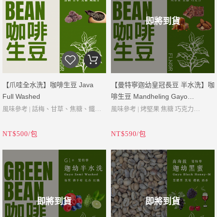
酸度 | 中
外果皮與果肉去除並用水清洗，然後
濃的紅毛丹、鳳梨、荔枝甜蜜中帶著
醇度 | 中至高
即將到貨
醇度 | 中
立即乾燥。 此過程中的咖啡具有更強
細緻的咖啡花香氣，緊接著佛手柑、
處理 | 日曬
處理 | 厭氧蜜處理法
的香氣，使荔枝和紅毛丹果的香氣更
蜂蜜、紅茶，從乾香至入口都豐腴甜
等級 | Specialty (瑕疵率3%以下)
等級 | Specialty (瑕疵率3%以下)
加濃郁。
美有著飽滿扎實及強勁的花果香滋
年份 | 2025
年份 | 2025
味。
採用精選的西爪哇山區的阿拉比卡咖
【爪哇全水洗】咖啡生豆 Java
【曼特寧迦幼皇冠長豆 半水洗】咖
啡豆和海拔 1500-1700 的火山土壤培
Full Washed
啡生豆 Mandheling Gayo
養而成。
Longberry King Abyssinia
風味參考 | 話梅、甘草、焦糖、鐵觀
風味參考 | 烤堅果 焦糖 巧克力
日曬處理產生經典的西爪哇咖啡的美
音
產地 | 印尼 亞齊省
迦幼皇冠長豆是阿拉比卡咖啡中一種
味和香氣。這種特殊處理的日曬咖啡
NT$500/包
NT$590/包
產地 | 印尼 爪哇
品種 | Abyssinia King
更大且更長的變種，其最初來自衣索
產出濃郁果香、豆子的酸甜感以及風
品種 | Lini S, Kartika, Sigararutang,
海拔 | 1400-1700 Masl
比亞。由於此咖啡屬於自然變種因此
味乾淨明亮。
Typica
酸度 | 低
產量受限，但皇冠長豆咖啡獨特的風
我們的暖陽日曬咖啡，相對一般日曬
海拔 | 1500-1700 Masl
醇度 | 中
味和香氣將增添您作為咖啡愛好者的
處理多2天發酵，乾燥28 天，特意延
酸度 | 中
處理 | 半水洗處理法
品味體驗。Longberry是在Ethiopia的
長發酵時間，為咖啡添加更精緻的風
即將到貨
即將到貨
醇度 | 中
等級 | Specialty
Harrar產區發現的一個Typica的自然變
味，更是在咖啡上添加了許多的咖啡