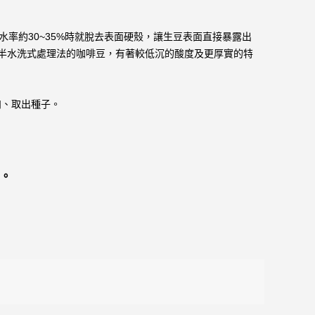
率約30~35%時就脫去表面硬殼，讓生豆表面直接暴露出
半水洗式處理法的咖啡豆，有著較低沉的酸度及更厚實的特
肉、取出種子。
。