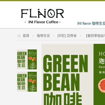
iNI flavor 咖啡生
首頁
咖啡生豆
[印尼] 亞齊省
【曼特寧迦幼半水洗
-
-
-