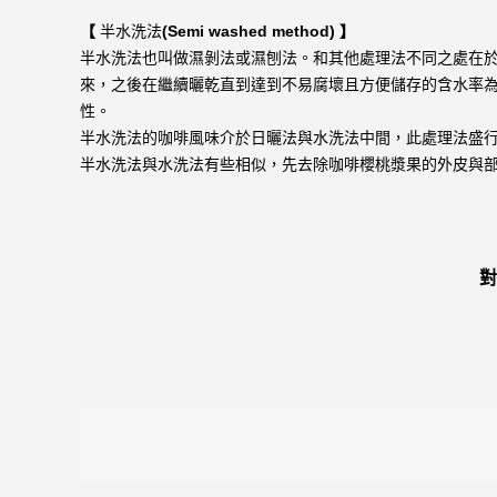
【
半水洗法
(Semi washed method) 】
半水洗法也叫做濕剝法或濕刨法。和其他處理法不同之處在於，
來，之後在繼續曬乾直到達到不易腐壞且方便儲存的含水率
性。
半水洗法的咖啡風味介於日曬法與水洗法中間，此處理法盛
半水洗法與水洗法有些相似，先去除咖啡櫻桃漿果的外皮與
對