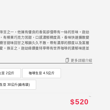
啡豆之一，他擁有優良的香氣卻僅帶有一絲的苦味。迦幼
，有榛果巧克力苦甜，口感濃郁稠度高，香味快速擴散變
糖甘甜味回甘之喉韻久久不散，帶有濃厚的醇度以及富層
愛。換言之，迦幼綠鑽曼特寧帶有世界咖啡的濃郁味道並
更多詳細介紹
生豆 2公斤
咖啡生豆 4.5公斤
生豆 30公斤(麻布袋)
$
520