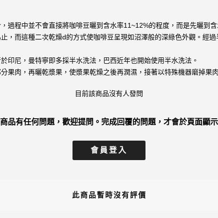
過程中並不會直接將咖啡豆曬到含水率11~12%的程度，而是先曬到含水
為止，而這種二次乾燥d的方式使咖啡豆呈現如沼澤般的深綠色外觀。經過
行於印尼，曼特寧即多採半水洗法，巴西近年也開始使用半水洗法。
部分果肉，再曬乾漿果，使漿果乾燥之後再潤濕，接著以特殊機器磨掉果
目前該商品沒有人發問
商品有任何問題，歡迎提問。完成回覆的問題，才會於頁面顯示
會員登入
此商品暫時沒有評價