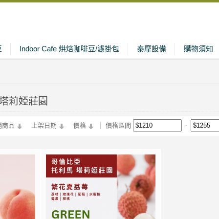
豆
Indoor Cafe 烘焙咖啡豆/濾掛包
泰摩設備
購物須知
 塔莉婭莊園
銷商品
上架日期
價格
價格區間