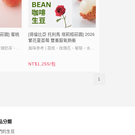
莊園] 蜜桃
[哥倫比亞 托利馬 塔莉婭莊園] 2026
繁花夏荔莓 雙重厭氧熱衝
立頓奶茶、玫
風味參考 | 荔枝、玫瑰花、葡萄、水蜜
桃、莓果、柑橘
NT$1,255/包
塔莉婭莊園
產地 | 哥倫比亞 托利馬 塔莉婭莊園
品種 | 卡度拉/卡度艾
1
海拔 | 1600-1750 M
含水率 | 11.2%
密度 | 867
塔利婭二代主人貝斯特.凱爾在哥倫比
品分類
爾在哥倫比
亞，托利馬省有上千大大小小的農民跟
們的生豆
小小的農民跟
莊園主在種植咖啡，每個農民都有自己