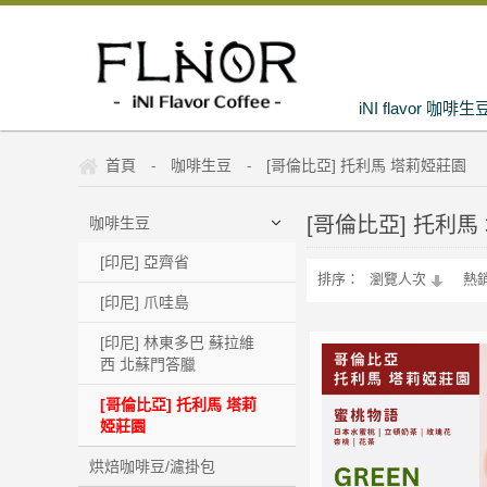
iNI flavor 咖啡生
首頁
咖啡生豆
[哥倫比亞] 托利馬 塔莉婭莊園
-
-
[哥倫比亞] 托利馬
咖啡生豆
[印尼] 亞齊省
排序：
瀏覽人次
熱
[印尼] 爪哇島
[印尼] 林東多巴 蘇拉維
西 北蘇門答臘
[哥倫比亞] 托利馬 塔莉
婭莊園
烘焙咖啡豆/濾掛包