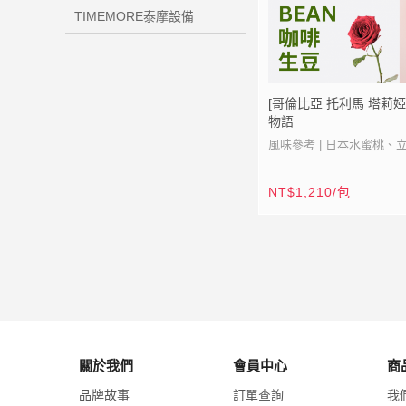
TIMEMORE泰摩設備
[哥倫比亞 托利馬 塔莉婭
物語
風味參考 | 日本水蜜桃、
瑰花、杏桃、花茶
NT$1,210/包
產地 | 哥倫比亞 托利馬 
品種 | 卡度拉/卡度艾
海拔 | 1600-1750 M
含水率 | 11.2%
密度 | 867
處理法 | 雙重厭氧蜜處理
關於我們
會員中心
商
塔利婭二代主人貝斯特.凱
品牌故事
訂單查詢
我
亞，托利馬省有上千大大